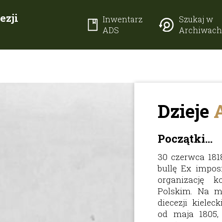
ezji
Inwentarz
Szukaj w
j
ADS
Archiwac
Dzieje
Początki...
30 czerwca 1818
bullę Ex imposi
organizację k
Polskim. Na mo
diecezji kieleck
od maja 1805,