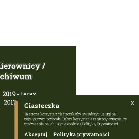
Kierownicy /
rchiwum
2019 - teraz
2017 - teraz
X
Ciasteczka
Ta strona korzysta z ciasteczek aby świadczyć usługi na
najwyższym poziomie. Dalsze korzystanie ze strony oznacza, że
zgadzasz się na ich użycie zgodnie z Polityką Prywatności.
Akceptuj
Polityka prywatności