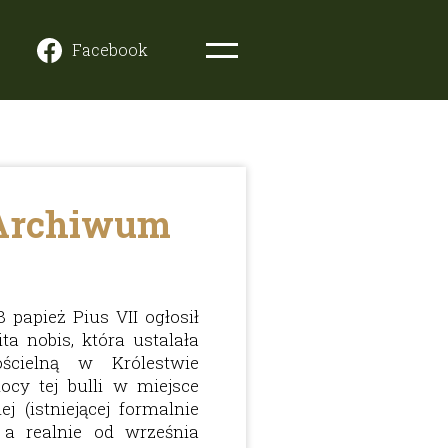
Facebook
h
Archiwum
 papież Pius VII ogłosił
ta nobis, która ustalała
ościelną w Królestwie
cy tej bulli w miejsce
iej (istniejącej formalnie
 a realnie od września