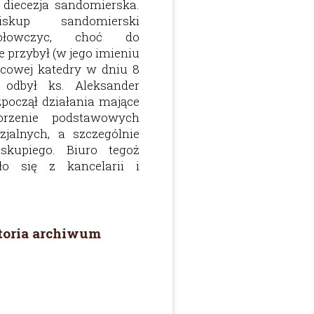
 diecezja sandomierska.
skup sandomierski
ołowczyc, choć do
 przybył (w jego imieniu
scowej katedry w dniu 8
 odbył ks. Aleksander
zpoczął działania mające
rzenie podstawowych
ezjalnych, a szczególnie
iskupiego. Biuro tegoż
ło się z kancelarii i
storia archiwum