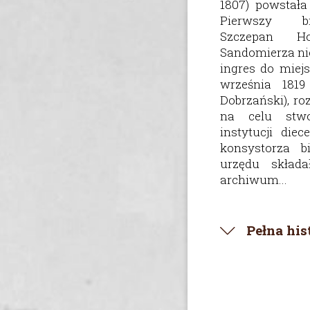
1807) powstała
Pierwszy bi
Szczepan H
Sandomierza nie
ingres do miej
września 1819
Dobrzański), ro
na celu stwo
instytucji diec
konsystorza b
urzędu składa
archiwum...
Pełna hi