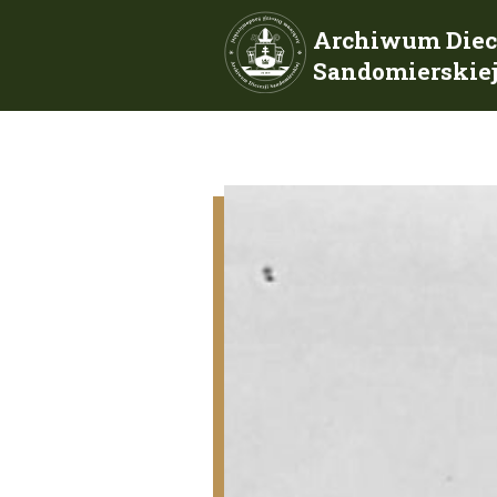
Archiwum Diec
Sandomierskie