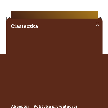
ń
Podpisano umowę w programie Kultura Cyfrowa
X
Ciasteczka
Biblioteka Diecezjalna
Strona Główna
O nas
Aktualności
Studia Sandomierskie
Seria wydawnicza
Galeria
Akceptuj
Polityka prywatności
Kontakt